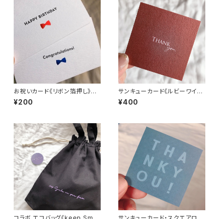
お祝いカード《リボン箔押し》封
サンキューカード《ルビーワイ
筒セット
ン》
¥200
¥400
コラボ エコバッグ《keep Smil
サンキューカード・スクエアロゴ