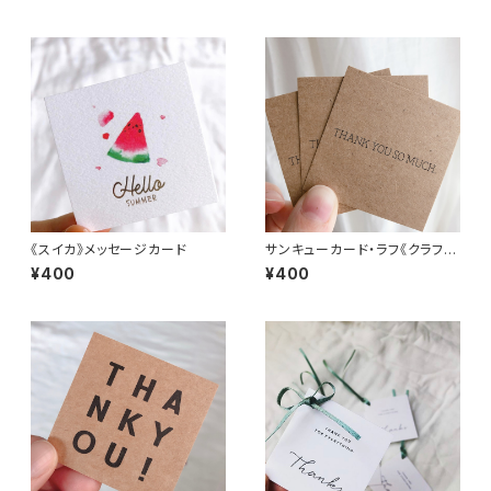
《スイカ》メッセージカード
サンキューカード・ラフ《クラフ
ト》
¥400
¥400