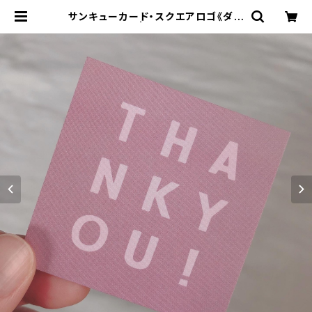
サンキューカード・スクエアロゴ《ダス
ティーピンク》 | HONEY FUNNY d
esign