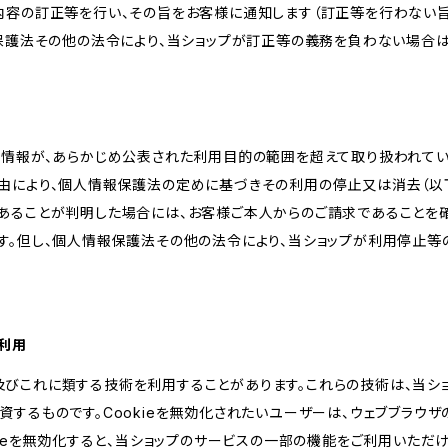
内容の訂正等を行い、その旨をお客様に通知します（訂正等を行わない
報保護法その他の法令により、当ショップが訂正等の義務を負わない場合は
人情報が、あらかじめ公表された利用目的の範囲を超えて取り扱われて
由により、個人情報保護法の定めに基づきその利用の停止又は消去（以下
あることが判明した場合には、お客様ご本人からのご請求であることを
す。但し、個人情報保護法その他の法令により、当ショップが利用停止等
の利用
kie及びこれに類する技術を利用することがあります。これらの技術は、当
するものです。Cookieを無効化されたいユーザーは、ウェブブラウザの
kieを無効化すると、当ショップのサービスの一部の機能をご利用いただ