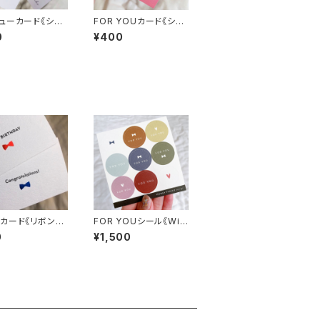
ューカード《シン
FOR YOUカード《シル
バーハート》
0
¥400
カード《リボン箔
FOR YOUシール《Win
封筒セット
ter》
0
¥1,500