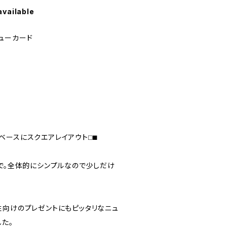
available
ューカード
ースにスクエアレイアウト⬜︎⬛︎
りで。全体的にシンプルなので少しだけ
。
性向けのプレゼントにもピッタリなニュ
た。