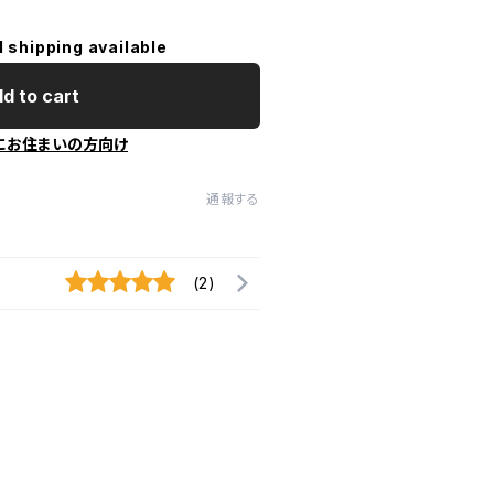
l shipping available
d to cart
にお住まいの方向け
通報する
(2)