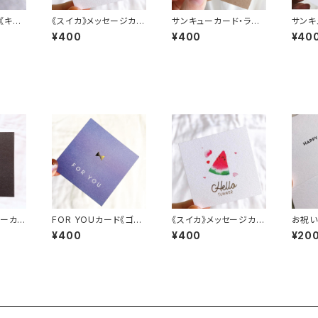
《キラ
《スイカ》メッセージカー
サンキューカード・ラフ
サンキ
ド
《クラフト》
プル》
¥400
¥400
¥40
ューカー
FOR YOUカード《ゴー
《スイカ》メッセージカー
お祝い
ック》
ルドリボン》
ド
押し》
¥400
¥400
¥20