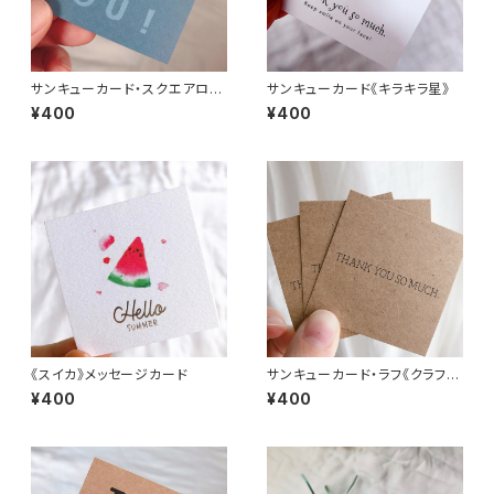
サンキューカード・スクエアロゴ
サンキューカード《キラキラ星》
《ダスティーブルー》
¥400
¥400
《スイカ》メッセージカード
サンキューカード・ラフ《クラフ
ト》
¥400
¥400