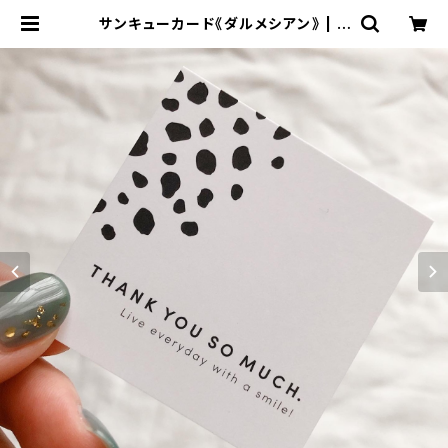
サンキューカード《ダルメシアン》 | H
ONEY FUNNY design