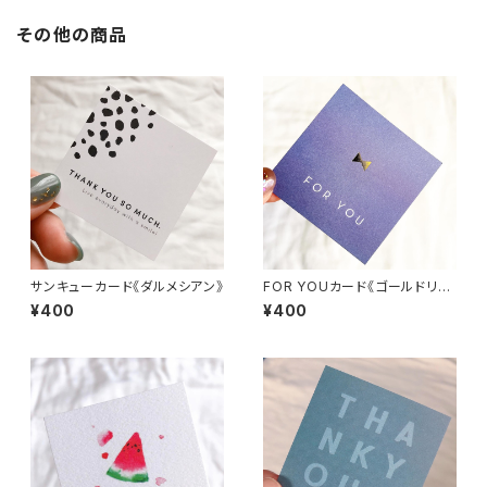
その他の商品
サンキューカード《ダルメシアン》
FOR YOUカード《ゴールドリボ
ン》
¥400
¥400