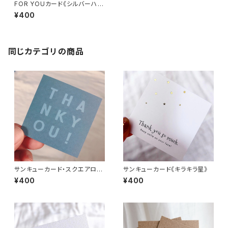
FOR YOUカード《シルバーハー
ト》
¥400
同じカテゴリの商品
サンキューカード・スクエアロゴ
サンキューカード《キラキラ星》
《ダスティーブルー》
¥400
¥400