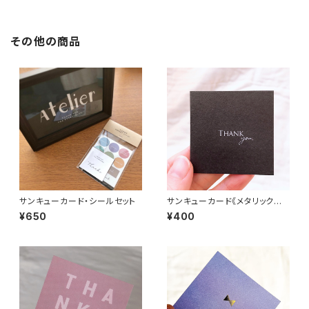
その他の商品
サンキューカード・シールセット
サンキューカード《メタリックブラ
ック》
¥650
¥400