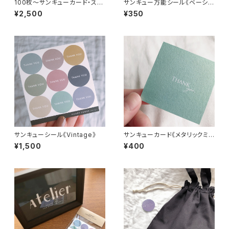
100枚〜サンキューカード・スク
サンキュー万能シール《ベーシッ
エアロゴ《ダスティーブルー》
クカラー》
¥2,500
¥350
サンキューシール《Vintage》
サンキューカード《メタリックミン
ト》
¥1,500
¥400