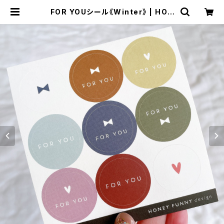
FOR YOUシール《Winter》 | HON
EY FUNNY design